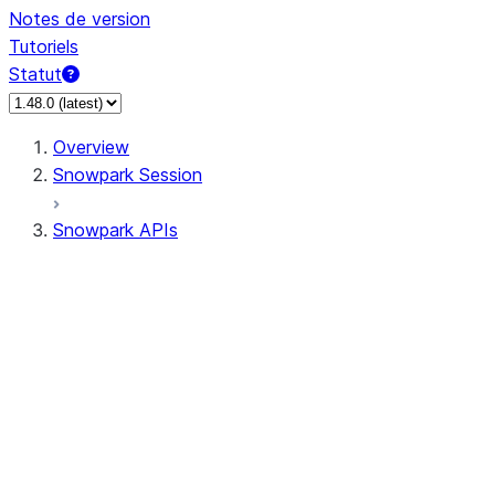
Notes de version
Tutoriels
Statut
Overview
Snowpark Session
Snowpark APIs
Input/Output
DataFrame
Column
Data Types