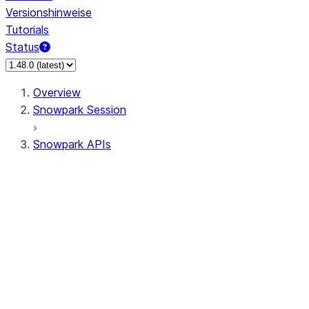
Versionshinweise
Tutorials
Status
Overview
Snowpark Session
Snowpark APIs
Input/Output
DataFrame
Column
Data Types