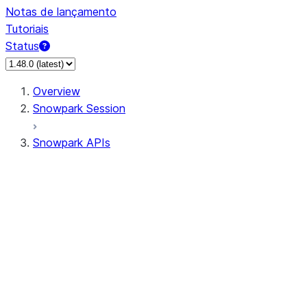
Notas de lançamento
Tutoriais
Status
Overview
Snowpark Session
Snowpark APIs
Input/Output
DataFrame
Column
Data Types