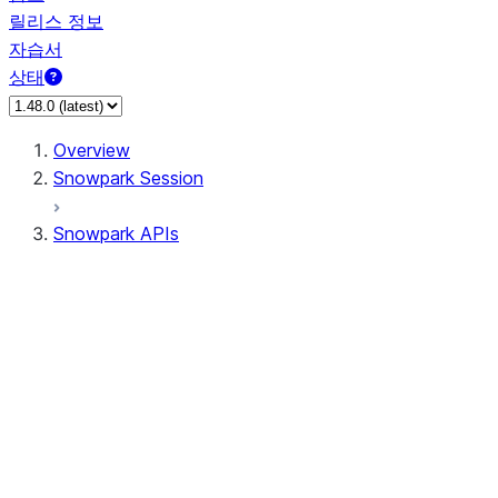
릴리스 정보
자습서
상태
Overview
Snowpark Session
Snowpark APIs
Input/Output
DataFrame
Column
Data Types