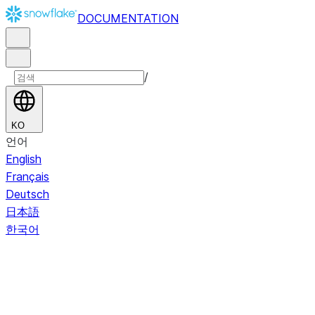
DOCUMENTATION
/
KO
언어
English
Français
Deutsch
日本語
한국어