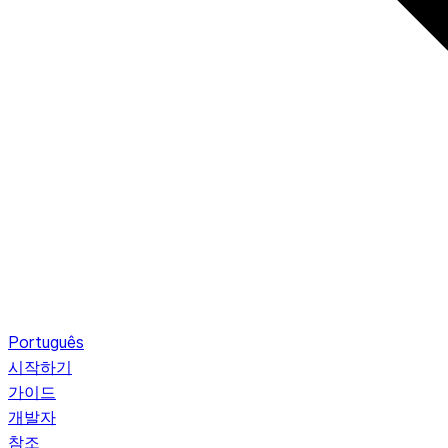
Português
시작하기
가이드
개발자
참조